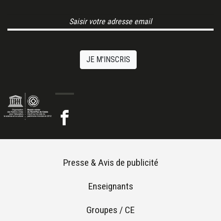
Email Address
JE M'INSCRIS
Footer menu
Presse & Avis de publicité
Enseignants
Groupes / CE