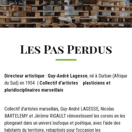
Sous-navigation Les résidences d'ar
M24 - Sous-menu sticky
Titre
Les Pas Perdus
M12 - Texte (1)
Directeur artistique
:
Guy-André Lagesse
, né à Durban (Afrique
du Sud) en 1954 |
Collectif d’artistes plasticiens et
pluridisciplinaires marseillais
Collectif d’artistes marseillais, Guy-André LAGESSE, Nicolas
BARTELEMY et Jérôme RIGAULT réinvestissent les corons en les
plongeant dans un univers loufoque et poétique, avec l’aide des
habitants du territoire, rebaptisés pour l’occasion les