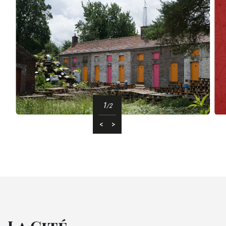
1
/2
<
>