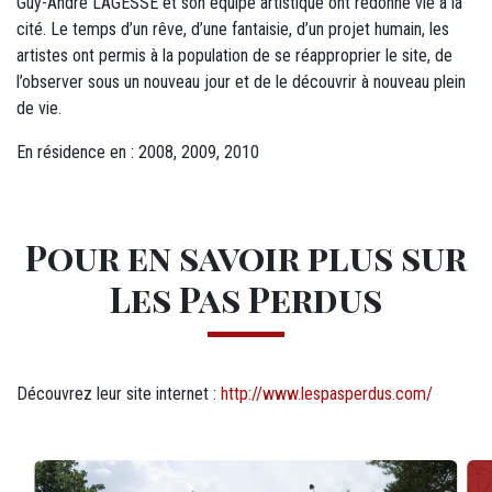
Guy-André LAGESSE et son équipe artistique ont redonné vie à la
cité. Le temps d’un rêve, d’une fantaisie, d’un projet humain, les
artistes ont permis à la population de se réapproprier le site, de
l’observer sous un nouveau jour et de le découvrir à nouveau plein
de vie.
En résidence en : 2008, 2009, 2010
Pour en savoir plus sur
Les Pas Perdus
Découvrez leur site internet :
http://www.lespasperdus.com/
Visuels : M13 - Diaporama photos
Image
Im