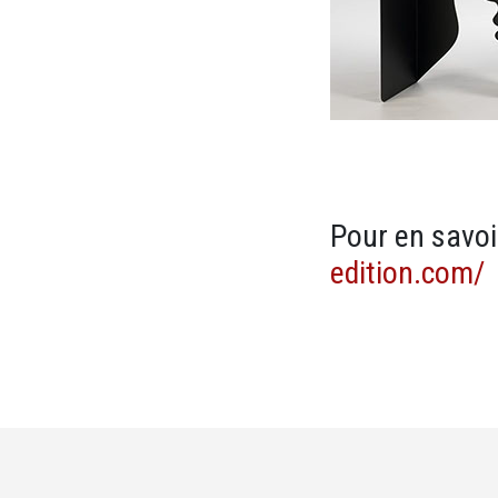
Pour en savoir
edition.com/
M37 - Logos en liste