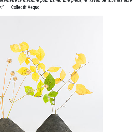
aramètre la machine pour usiner une pièce, le travail de tous les acteu
r."
Collectif Aequo