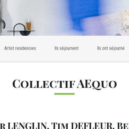
tiste
Artist residencies
Ils séjournent
Ils ont séjourné
Collectif AEquo
 LENGLIN, Tim DEFLEUR, B