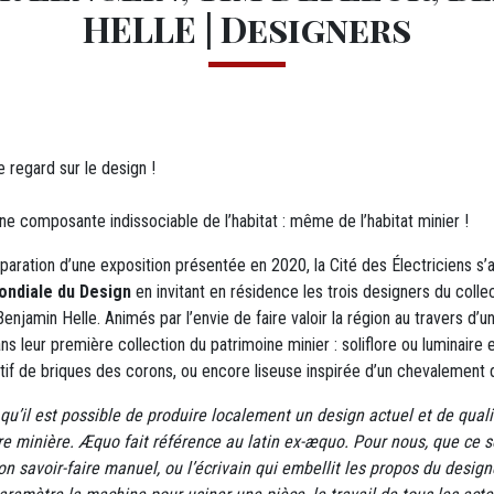
HELLE | Designers
regard sur le design !
ne composante indissociable de l’habitat : même de l’habitat minier !
paration d’une exposition présentée en 2020, la Cité des Électriciens s
ondiale du Design
en invitant en résidence les trois designers du colle
enjamin Helle. Animés par l’envie de faire valoir la région au travers d’u
dans leur première collection du patrimoine minier : soliflore ou luminaire 
tif de briques des corons, ou encore liseuse inspirée d’un chevalement 
u’il est possible de produire localement un design actuel et de quali
re minière. Æquo fait référence au latin ex-æquo. Pour nous, que ce soi
n savoir-faire manuel, ou l’écrivain qui embellit les propos du designe