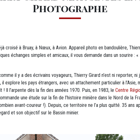
Photographe
jà croisé à Bruay, à Nœux, à Avion. Appareil photo en bandoulière, Thie
uelques échanges simples et amicaux, il vous demande dans un sourire : 
e il y a des écrivains voyageurs, Thierry Girard n’est ni reporter, ni jour
l explore les pays étrangers, avec un attachement particulier à l’Asie, m
aît ! Il l’arpente dès la fin des années 1970. Puis, en 1983, le
Centre Régio
commande une étude sur la fin de l’histoire minière dans le Nord de la F
ombien avant-coureur !). Depuis, ce territoire ne l’a plus quitté. 35 ans apr
ard et son objectif sur le Bassin minier.