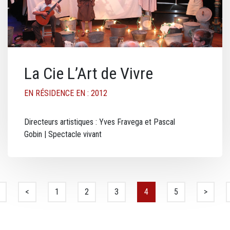
La Cie L’Art de Vivre
EN RÉSIDENCE EN : 2012
Directeurs artistiques : Yves Fravega et Pascal
Gobin | Spectacle vivant
Pagination
 page
Page précédente
<
Page
1
Page
2
Page
3
Page courante
4
Page
5
Page su
>