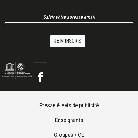
Email Address
JE M'INSCRIS
Footer menu
Presse & Avis de publicité
Enseignants
Groupes / CE