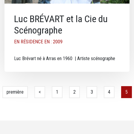
Luc BRÉVART et la Cie du
Scénographe
EN RÉSIDENCE EN : 2009
Luc Brévart né à Arras en 1960 | Artiste scénographe
Pagination
Première page
première
Page précédente
<
Page
1
Page
2
Page
3
Page
4
Page
5