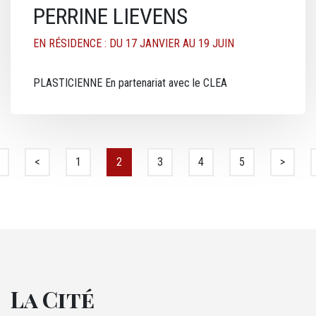
PERRINE LIEVENS
EN RÉSIDENCE : DU 17 JANVIER AU 19 JUIN
PLASTICIENNE En partenariat avec le CLEA
Pagination
 page
Page précédente
<
Page
1
Page courante
2
Page
3
Page
4
Page
5
Page su
>
La Cité