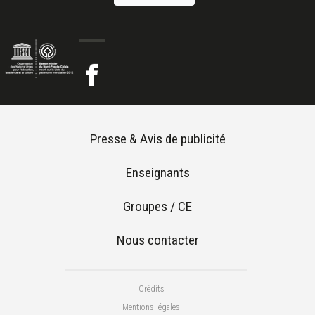
Footer menu
Presse & Avis de publicité
Enseignants
Groupes / CE
Nous contacter
Footer 2
Crédits
Mentions légales