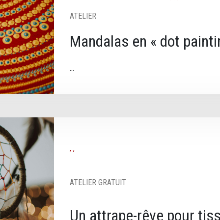
ATELIER
Mandalas en « dot painti
, ,
ATELIER GRATUIT
Un attrape-rêve pour tis