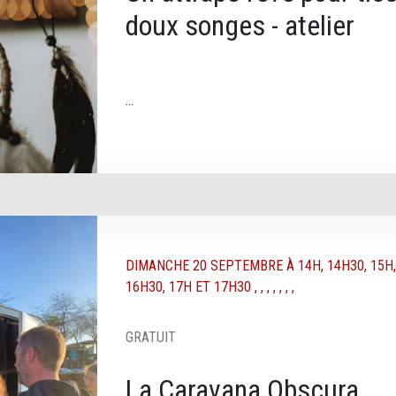
doux songes - atelier
DATE TEXTE
DIMANCHE 20 SEPTEMBRE À 14H, 14H30, 15H, 
16H30, 17H ET 17H30
, , , , , , ,
GRATUIT
La Caravana Obscura