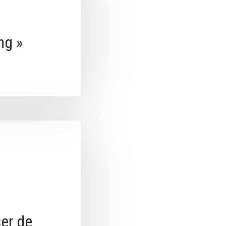
ng »
ser de