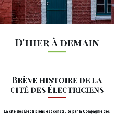
Sous-navigation La cité
M24 - Sous-menu sticky
Titre
D'hier à demain
M12 - Texte (1)
Brève histoire de la
cité des Électriciens
La cité des Électriciens est construite par la Compagnie des