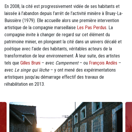
En 2008, la cité est progressivement vidée de ses habitants et
laissée à l’abandon depuis l’arrêt de l’activité minière à Bruay-La-
Buissière (1979). Elle accueille alors une première intervention
artistique de la compagnie marseillaise
Les Pas Perdus
. La
compagnie invite à changer de regard sur cet élément du
patrimoine minier, en plongeant la cité dans un univers décalé et
poétique avec l’aide des habitants, véritables acteurs de la
transformation de leur environnement. À leur suite, des artistes
tels que
Gilles Bruni
– avec
Campement
– ou
François Andès
–
avec
Le singe qui lèche
– y ont mené des expérimentations
artistiques jusqu’au démarrage effectif des travaux de
réhabilitation en 2013.
Visuels : M13 - Diaporama photos
Image
Im