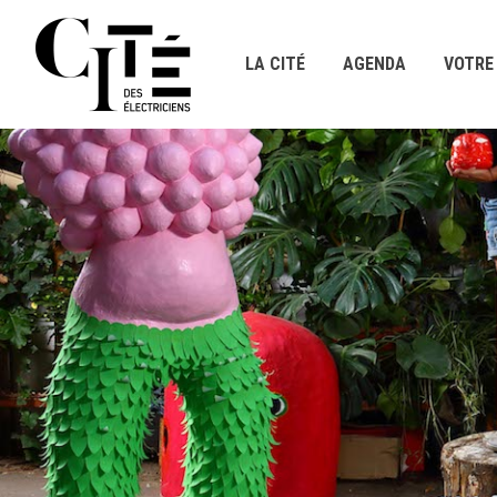
Panneau de gestion des cookies
LA CITÉ
AGENDA
VOTRE 
Visuel header
Image
Aller au contenu principal