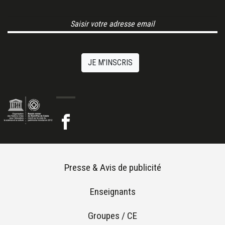
Email Address
JE M'INSCRIS
Footer menu
Presse & Avis de publicité
Enseignants
Groupes / CE