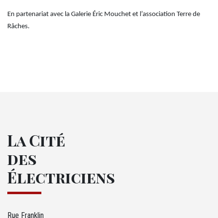
En partenariat avec la Galerie Éric Mouchet et l’association Terre de
Râches.
M37 - Logos en liste
La Cité
des
Électriciens
Rue Franklin