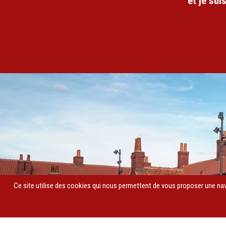
et je sui
M03 - MEA
Visuel MEA
Image
Ce site utilise des cookies qui nous permettent de vous proposer une navi