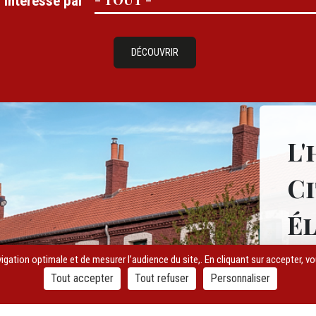
s intéressé par
DÉCOUVRIR
T
L'
Ci
É
gation optimale et de mesurer l’audience du site,. En cliquant sur accepter, vo
Texte
Grand s
Tout accepter
Tout refuser
Personnaliser
constr
entre 