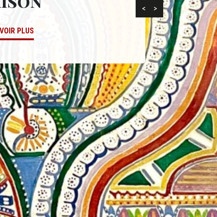
aison
<
>
VOIR PLUS