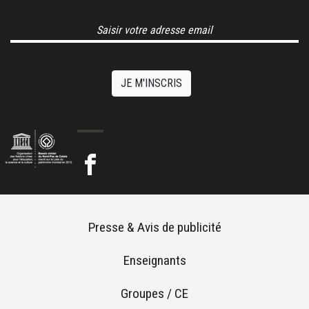
Email Address
JE M'INSCRIS
Footer menu
Presse & Avis de publicité
Enseignants
Groupes / CE