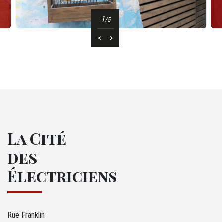
1
/5
<
>
La Cité
des
Électriciens
Rue Franklin