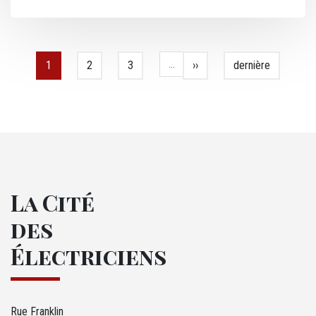
Pagination
…
Page courante
1
Page
2
Page
3
Page suivante
››
Dernière page
dernière
La Cité
des
Électriciens
Rue Franklin