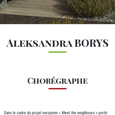
Sous-navigation Les résidences d'ar
M24 - Sous-menu sticky
Titre
Aleksandra BORYS
M12 - Texte (1)
Chorégraphe
Dans le cadre du projet européen « Meet the neighbours » porté