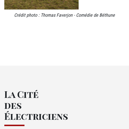
Crédit photo : Thomas Faverjon - Comédie de Béthune
M37 - Logos en liste
La Cité
des
Électriciens