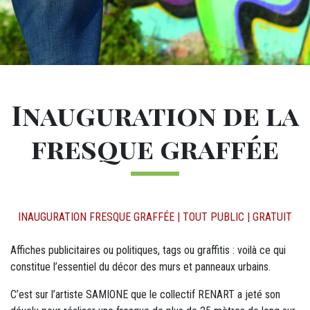
Titre
Inauguration de la
fresque graffée
DÉTAILS
INAUGURATION FRESQUE GRAFFÉE | TOUT PUBLIC | GRATUIT
M12 - Texte (1)
Affiches publicitaires ou politiques, tags ou graffitis : voilà ce qui
constitue l’essentiel du décor des murs et panneaux urbains.
C’est sur l’artiste SAMIONE que le collectif RENART a jeté son