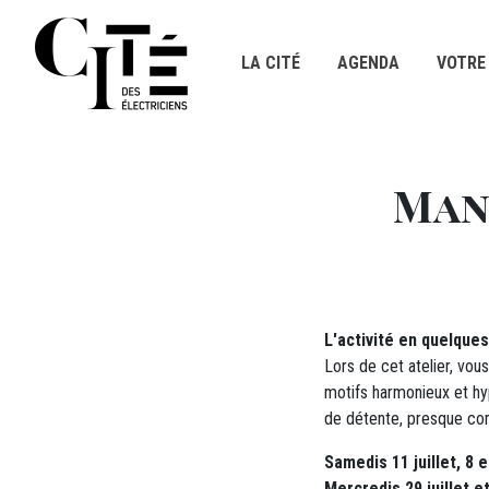
Panneau de gestion des cookies
LA CITÉ
AGENDA
VOTRE 
Titre
Aller au contenu principal
Man
DÉTAILS
M12 - Texte (1)
L'activité en quelque
Lors de cet atelier, vo
motifs harmonieux et hy
de détente, presque c
Samedis 11 juillet, 8 
Mercredis 29 juillet e