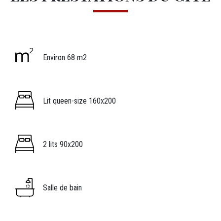
Icônes
Image
Légende icône
Environ 68 m2
Image
Légende icône
Lit queen-size 160x200
Image
Légende icône
2 lits 90x200
Image
Légende icône
Salle de bain