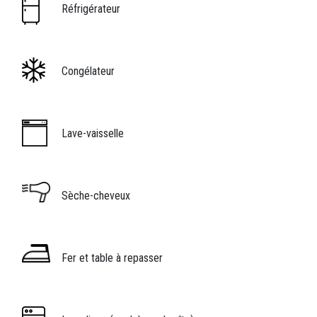
Image
Légende icône
Réfrigérateur
Image
Légende icône
Congélateur
Image
Légende icône
Lave-vaisselle
Image
Légende icône
Sèche-cheveux
Image
Légende icône
Fer et table à repasser
Image