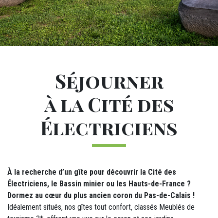
Sous-navigation Gîtes
M24 - Sous-menu sticky
M28 - Intro dormir
Introduction
Séjourner
à la Cité des
Électriciens
À la recherche d’un gîte pour découvrir la Cité des
Électriciens, le Bassin minier ou les Hauts-de-France ?
Dormez au cœur du plus ancien coron du Pas-de-Calais !
Idéalement situés, nos gîtes tout confort, classés Meublés de