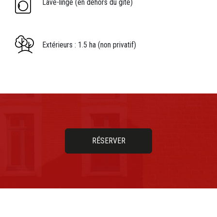
Légende icône
Lave-linge (en dehors du gîte)
Image
Légende icône
Extérieurs : 1.5 ha (non privatif)
M34 - Bouton / lien vers un contenu
RÉSERVER