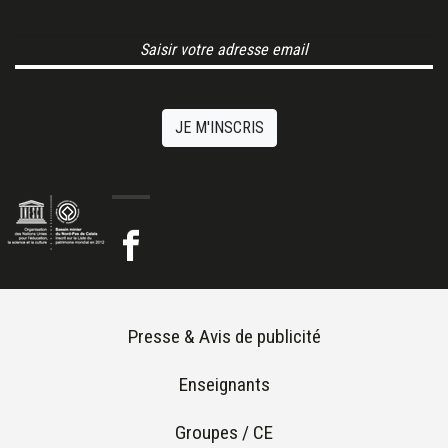
Email Address
JE M'INSCRIS
Footer menu
Presse & Avis de publicité
Enseignants
Groupes / CE