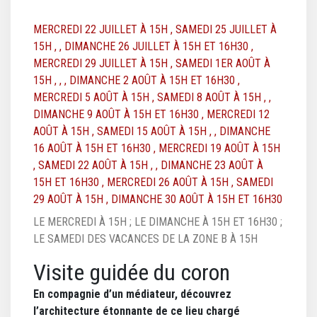
DATE TEXTE
MERCREDI 22 JUILLET À 15H
,
SAMEDI 25 JUILLET À
DATE TEXTE
15H
, ,
DIMANCHE 26 JUILLET À 15H ET 16H30
,
DATE TEXTE
DATE TEXTE
MERCREDI 29 JUILLET À 15H
,
SAMEDI 1ER AOÛT À
DATE TEXTE
15H
, , ,
DIMANCHE 2 AOÛT À 15H ET 16H30
,
DATE TEXTE
DATE TEXTE
MERCREDI 5 AOÛT À 15H
,
SAMEDI 8 AOÛT À 15H
, ,
DATE TEXTE
DATE TEXTE
DIMANCHE 9 AOÛT À 15H ET 16H30
,
MERCREDI 12
DATE TEXTE
AOÛT À 15H
,
SAMEDI 15 AOÛT À 15H
, ,
DIMANCHE
DATE TEXTE
DATE TEXTE
16 AOÛT À 15H ET 16H30
,
MERCREDI 19 AOÛT À 15H
DATE TEXTE
,
SAMEDI 22 AOÛT À 15H
, ,
DIMANCHE 23 AOÛT À
DATE TEXTE
DATE TEXTE
15H ET 16H30
,
MERCREDI 26 AOÛT À 15H
,
SAMEDI
DATE TEXTE
DATE TEXTE
29 AOÛT À 15H
,
DIMANCHE 30 AOÛT À 15H ET 16H30
DATE TEXTE
LE MERCREDI À 15H ; LE DIMANCHE À 15H ET 16H30 ;
LE SAMEDI DES VACANCES DE LA ZONE B À 15H
Visite guidée du coron
En compagnie d’un médiateur, découvrez
l’architecture étonnante de ce lieu chargé